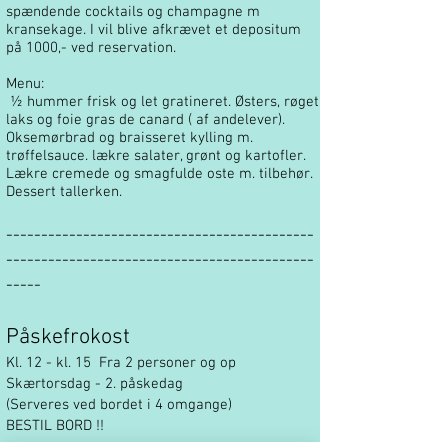
spændende cocktails og champagne m
kransekage. I vil blive afkrævet et depositum
på 1000,- ved reservation.
Menu:
½ hummer frisk og let gratineret. Østers, røget
laks og foie gras de canard ( af andelever).
Oksemørbrad og braisseret kylling m.
trøffelsauce. lækre salater, grønt og kartofler.
Lækre cremede og smagfulde oste m. tilbehør.
Dessert tallerken.
--------------------------------------------
--------------------------------------------
-----
Påskefrokost
Kl. 12 - kl. 15 Fra 2 personer og op
Skærtorsdag - 2. påskedag
(Serveres ved bordet i 4 omgange)
BESTIL BORD !!