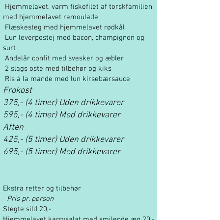
Hjemmelavet, varm fiskefilet af torskfamilien
med hjemmelavet remoulade
Flæskesteg med hjemmelavet rødkål
Lun leverpostej med bacon, champignon og
surt
Andelår confit med svesker og æbler
2 slags oste med tilbehør og kiks
Ris á la mande med lun kirsebærsauce
Frokost
375,- (4 timer)
Uden drikkevarer
595,- (4 timer)
Med drikkevarer
Aften
425,- (5 timer)
Uden drikkevarer
695,- (5 timer)
Med drikkevarer
Ekstra retter og tilbehør
Pris pr. person
Stegte sild 20,-
Hjemmelavet karrysalat med smilende æg 20,-