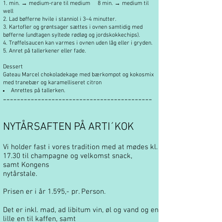
min. → medium-rare til medium 8 min. → medium til
well
Lad bøfferne hvile i stanniol i 3–4 minutter.
Kartofler og grøntsager sættes i ovnen samtidig med
bøfferne (undtagen syltede rødløg og jordskokkechips).
Trøffelsaucen kan varmes i ovnen uden låg eller i gryden.
Anret på tallerkener eller fade.
Dessert
Gateau Marcel chokoladekage med bærkompot og kokosmix
med tranebær og karamelliseret citron
Anrettes på tallerken.
-------------------------------------------
NYTÅRSAFTEN PÅ ARTI´KOK
Vi holder fast i vores tradition med at mødes kl.
17.30 til champagne og velkomst snack,
samt Kongens
nytårstale.
Prisen er i år 1.595,- pr. Person.
Det er inkl. mad, ad libitum vin, øl og vand og en
lille en til kaffen, samt