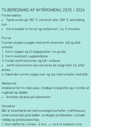
TILBEREDNING AF NYTÅRSMENU 2025 / 2026
Forberedelse
Tænd ovnen på 180 °C varmluft eller 200 °C almindelig
ovn.
Varm brødet til forret og mellemret i ca. 5 minutter.
Forret
Cremet skaldyrssuppe med jomfruhummer, kål og dild-
urteolie
Varm suppen op til kogepunktet i en gryde.
Varm eventuelt suppeskålene.
Fordel jomfruhummer og kål i skålene.
Jomfruhummeren kan serveres let stegt eller rå, efter
ønske.
Hæld den varme suppe over og top med urteolie med dild.
Mellemret
Andeleverterrin med salat, hindbærvinaigrette og crumble af
rugbrød og nødder
Anrettes direkte på tallerkener.
Hovedret
Bøf af oksemørbrad med ovnstegte kartofler, trøffelsauce,
smørsauterede gulerødder, ovnbagte jordskokker, syltede
rødløg og jordskokkechips
Kom bøfferne i ovnen: 4 min. → rare til medium-rare