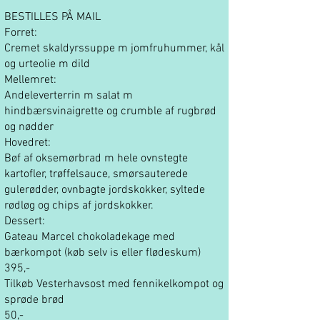
BESTILLES PÅ MAIL
Forret:
Cremet skaldyrssuppe m jomfruhummer, kål
og urteolie m dild
Mellemret:
Andeleverterrin m salat m
hindbærsvinaigrette og crumble af rugbrød
og nødder
Hovedret:
Bøf af oksemørbrad m hele ovnstegte
kartofler, trøffelsauce, smørsauterede
gulerødder, ovnbagte jordskokker, syltede
rødløg og chips af jordskokker.
Dessert:
Gateau Marcel chokoladekage med
bærkompot (køb selv is eller flødeskum)
395,-
Tilkøb Vesterhavsost med fennikelkompot og
sprøde brød
50,-